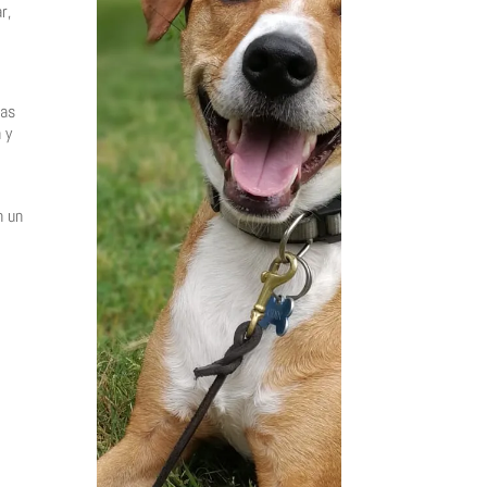
r,
las
 y
n un