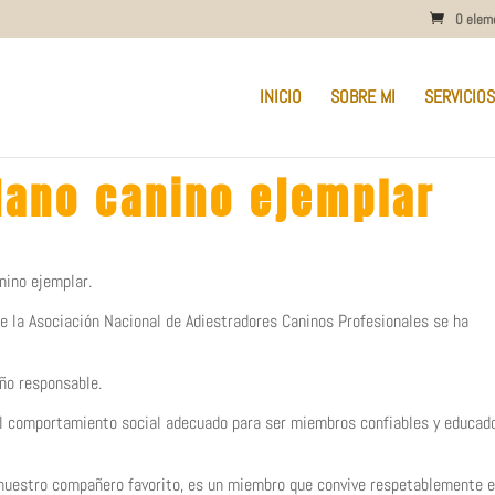
0 elem
INICIO
SOBRE MI
SERVICIOS
ano canino ejemplar
nino ejemplar.
e la Asociación Nacional de Adiestradores Caninos Profesionales se ha
eño responsable.
y el comportamiento social adecuado para ser miembros confiables y educad
 nuestro compañero favorito, es un miembro que convive respetablemente e