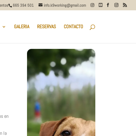
entos
665 394 501
info.k9working@gmail.com
GALERIA
RESERVAS
CONTACTO
os en
n la